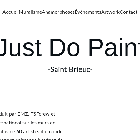
Accueil
Muralisme
Anamorphoses
Événements
Artwork
Contact
Just Do Pain
-Saint Brieuc-
ernational sur les murs de 
 plus de 60 artistes du monde 