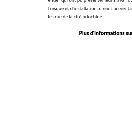
entier qui ont pu présenter leur travail 
fresque et d'installation, créant un vérit
les rue de la cité briochine.
Plus d'informations su