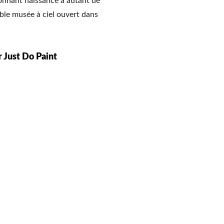
donnant naissance à autant de 
able musée à ciel ouvert dans 
r Just Do Paint